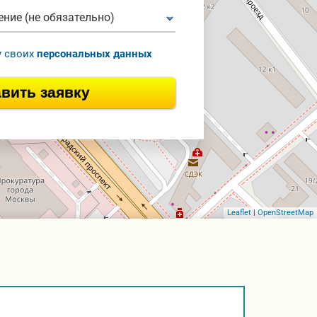
у своих
персональных данных
вить заявку
Leaflet
|
OpenStreetMap