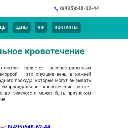
8(495)648-62-44
ЩЬ
ЦЕНЫ
VIP
КОНТАКТЫ
ьное кровотечение
отечение является распространенным
еморрой — это опухшие вены в нижней
аднего прохода, которые могут вызывать
еморроидальное кровотечение может
го до тяжелого и может быть признаком
ия.
ры:
8(495)648-62-44