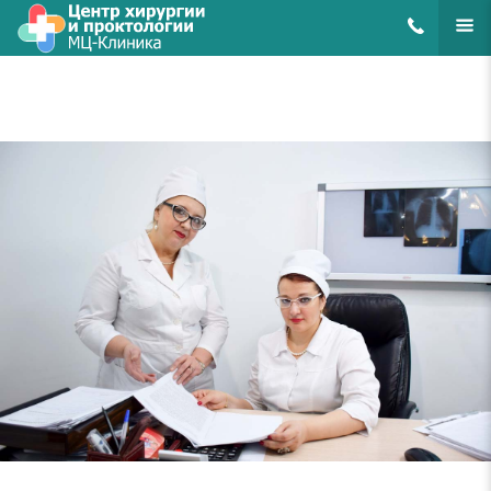
8(495)648-62
ЕЩЁ