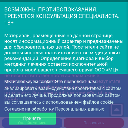
ВОЗМОЖНЫ ПРОТИВОПОКАЗАНИЯ.
ТРЕБУЕТСЯ КОНСУЛЬТАЦИЯ СПЕЦИАЛИСТА.
18+
Материалы, размещенные на данной странице,
носят информационный характер и предназначены
для образовательных целей. Посетители сайта не
должны использовать их в качестве медицинских
рекомендаций. Определение диагноза и выбор
методики лечения остается исключительной
прерогативой вашего лечащего врача! ООО «МЦ»
не несёт ответственности за возможные
негативные последствия, возникшие в результате
Мы используем cookie. Это позволяет нам
использования информации, размещенной на
анализировать взаимодействие посетителей с сайтом
этом сайте. Источник изображений «Фотобанк
и делать его лучше. Продолжая пользоваться сайтом,
Лори».
вы соглашаетесь с использованием файлов cookie
Согласие на обработку Персональных данных
Принять
Онлайн запись
Позвонить